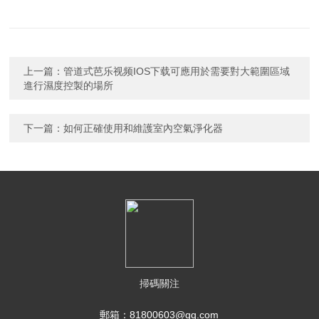
上一篇：
管道式芭乐视频IOS下载可應用於需要對大範圍區域
進行濕度控製的場所
下一篇：
如何正確使用和維護室內空氣淨化器
掃碼關注
郵箱：81800603@qq.com